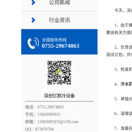
公司新闻
今天，深创
行业资讯
1、由于螺
要由有关方面
全国服务热线
0755-29674863
2、负责调试
调试计划，并
3、检查机组
4、
冷水
深创亿制冷设备
5、单独对冷
电话：0755-29674863
6、清理调
手机：13603095933
邮箱：13603095933@139.com
7、准备好
QQ：872870794