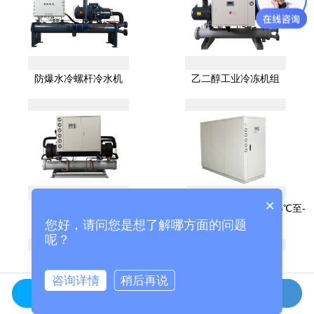
防爆水冷螺杆冷水机
乙二醇工业冷冻机组
×
乙二醇工业冷水机组
水冷箱式低温冷冻机组（-5℃至-
40℃可调）
您好，请问您是想了解哪方面的问题
呢？
咨询详情
稍后再说
在线咨询
拨打电话
电话
首页
留言