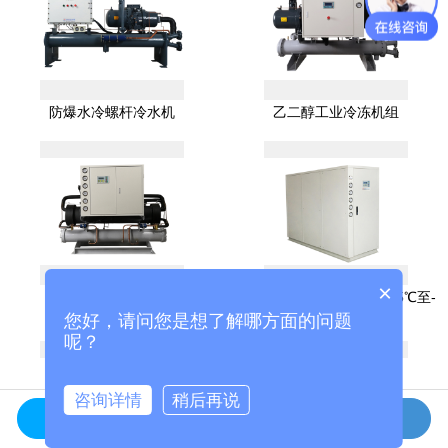
防爆水冷螺杆冷水机
乙二醇工业冷冻机组
×
乙二醇工业冷水机组
水冷箱式低温冷冻机组（-5℃至-
40℃可调）
您好，请问您是想了解哪方面的问题
呢？
咨询详情
稍后再说
在线咨询
拨打电话
电话
首页
留言